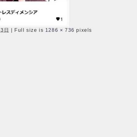
23日
|
Full size is
1286 × 736
pixels