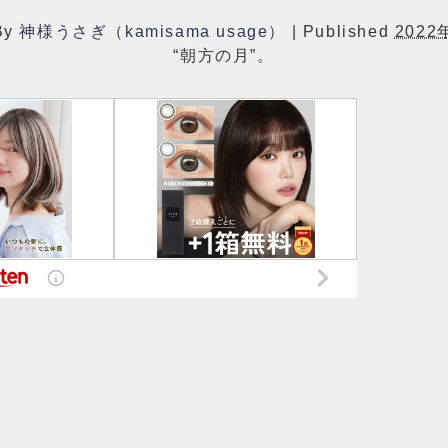
By
神様うさぎ（kamisama usage）
|
Published
2022
“朝方の月”。