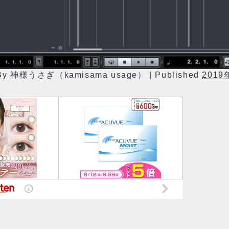
By
神様うさぎ（kamisama usage）
|
Published
2019