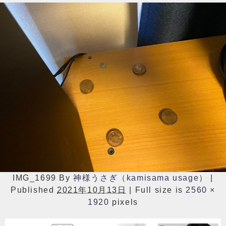
IMG_1699
By
神様うさぎ（kamisama usage）
|
Published
2021年10月13日
|
Full size is
2560 ×
1920
pixels