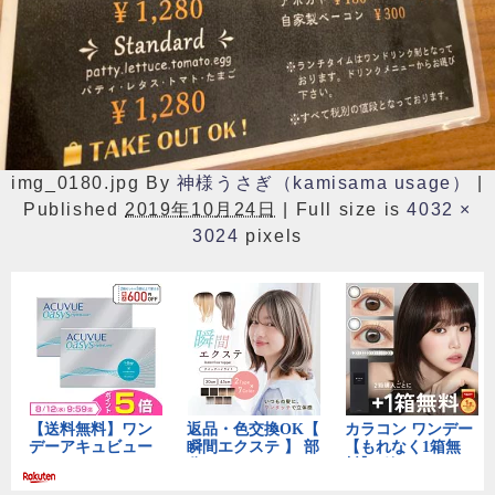
img_0180.jpg
By
神様うさぎ（kamisama usage）
|
Published
2019年10月24日
|
Full size is
4032 ×
3024
pixels