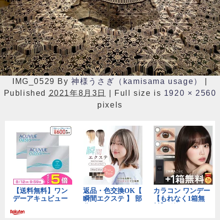
IMG_0529
By
神様うさぎ（kamisama usage）
|
Published
2021年8月3日
|
Full size is
1920 × 2560
pixels