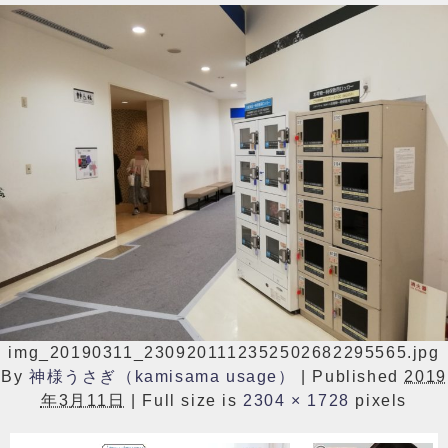
img_20190311_2309201112352502682295565.jpg
By
神様うさぎ（kamisama usage）
|
Published
2019
年3月11日
|
Full size is
2304 × 1728
pixels