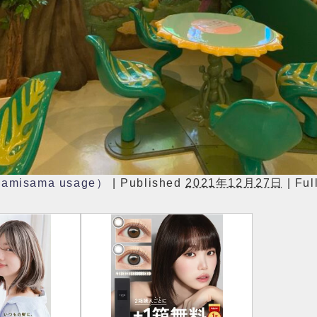
misama usage）
|
Published
2021年12月27日
|
Full