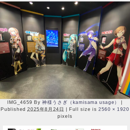
IMG_4659
By
神様うさぎ（kamisama usage）
|
Published
2025年8月24日
|
Full size is
2560 × 1920
pixels