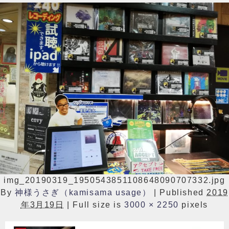
img_20190319_1950543851108648090707332.jpg
By
神様うさぎ（kamisama usage）
|
Published
2019
年3月19日
|
Full size is
3000 × 2250
pixels