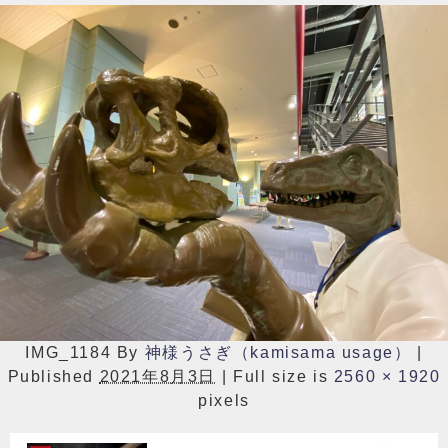
IMG_1184
By
神様うさぎ（kamisama usage）
|
Published
2021年8月3日
|
Full size is
2560 × 1920
pixels