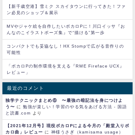
【新千歳空港】雪ミク スカイタウンに行ってきた！ファ
ン必見のショップ＆展示
MVやジャケ絵を自作したいボカロPに！川口イッサ『お
んなのこイラストポーズ集』で“描ける”第一歩
コンパクトでも妥協なし！HX Stompで広がる音作りの
可能性
「ボカロPの制作環境を支える『RME Fireface UCX』
レビュー」
最近のコメント
独学テクニックまとめ⑥ 〜最強の暗記法を身につけよ
う〜
に
勉強が楽しい！学習のやる気をあげる方法 - 国語
と読書.com
より
【2021年12月号】現役ボカロPによる今月の「殿堂入りボ
カロ曲」レビュー
に
神様うさぎ（kamisama usage）