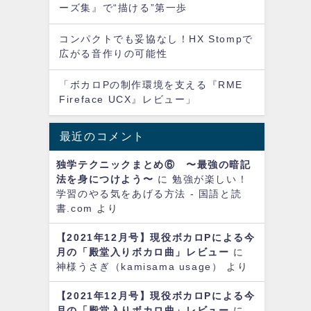
ーズ集』で“描ける”第一歩
コンパクトでも妥協なし！HX Stompで
広がる音作りの可能性
「ボカロPの制作環境を支える『RME
Fireface UCX』レビュー」
最近のコメント
独学テクニックまとめ⑥ 〜最強の暗記
法を身につけよう〜
に
勉強が楽しい！
学習のやる気をあげる方法 - 国語と読
書.com
より
【2021年12月号】現役ボカロPによる今
月の「殿堂入りボカロ曲」レビュー
に
神様うさぎ（kamisama usage）
より
【2021年12月号】現役ボカロPによる今
月の「殿堂入りボカロ曲」レビュー
に