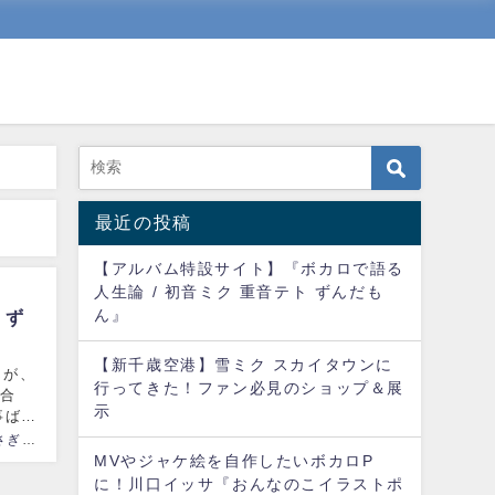
最近の投稿
【アルバム特設サイト】『ボカロで語る
人生論 / 初音ミク 重音テト ずんだも
ん』
 ず
【新千歳空港】雪ミク スカイタウンに
んが、
行ってきた！ファン必見のショップ＆展
イ合
示
事ばっ
神様うさぎ（kamisama usage）
MVやジャケ絵を自作したいボカロP
に！川口イッサ『おんなのこイラストポ