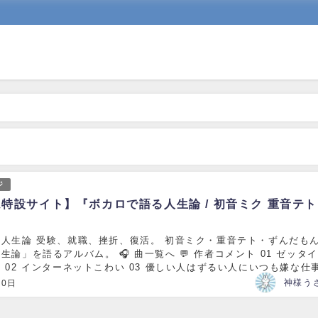
ジ
特設サイト】『ボカロで語る人生論 / 初音ミク 重音テト
』
人生論 受験、就職、挫折、復活。 初音ミク・重音テト・ずんだも
生論」を語るアルバム。 🎧 曲一覧へ 💬 作者コメント 01 ゼッタ
 02 インターネットこわい 03 優しい人はずるい人にいつも嫌な仕
04 仕事をやめたい 0...
10日