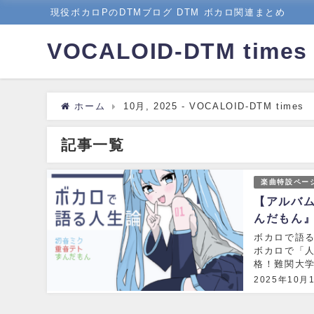
現役ボカロPのDTMブログ DTM ボカロ関連まとめ
VOCALOID-DTM times
ホーム
10月, 2025 - VOCALOID-DTM times
記事一覧
楽曲特設ペー
【アルバム
んだもん
ボカロで語る
ボカロで「人
格！難関大学
かり頼まれる 
2025年10月