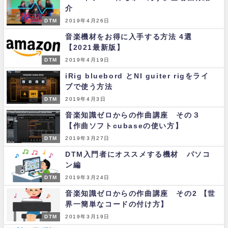
介
DTM
2019年4月26日
音楽機材をお得に入手する方法 4選
【2021最新版】
DTM
2019年4月19日
iRig bluebord とNI guiter rigをライ
ブで使う方法
DTM
2019年4月3日
音楽知識ゼロからの作曲講座 その３
【作曲ソフトcubaseの使い方】
DTM
2019年3月27日
DTM入門者にオススメする機材 パソコ
ン編
DTM
2019年3月24日
音楽知識ゼロからの作曲講座 その2 【世
界一簡単なコードの付け方】
DTM
2019年3月19日