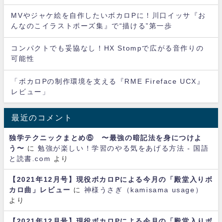
MVやジャケ絵を自作したいボカロPに！川口イッサ『お
んなのこイラストポーズ集』で“描ける”第一歩
コンパクトでも妥協なし！HX Stompで広がる音作りの
可能性
「ボカロPの制作環境を支える『RME Fireface UCX』
レビュー」
最近のコメント
独学テクニックまとめ⑥ 〜最強の暗記法を身につけよ
う〜
に
勉強が楽しい！学習のやる気をあげる方法 - 国語
と読書.com
より
【2021年12月号】現役ボカロPによる今月の「殿堂入りボ
カロ曲」レビュー
に
神様うさぎ（kamisama usage）
より
【2021年12月号】現役ボカロPによる今月の「殿堂入りボ