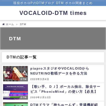
現役ボカロPのDTMブログ DTM ボカロ関連まとめ
VOCALOID-DTM times
ホーム
DTM
DTM
DTMの記事一覧
piaproスタジオやVOCALOIDから
NEUTRINO歌唱データを作る方法
DTM
2020年3月4日
【歌い手、ＤＪ】ボーカル抽出、除去サー
ビス「PhonicMind」の使い方【必見】
DTM
2020年2月12日
DTMドラマ「神ちゅーんず」登場機材紹