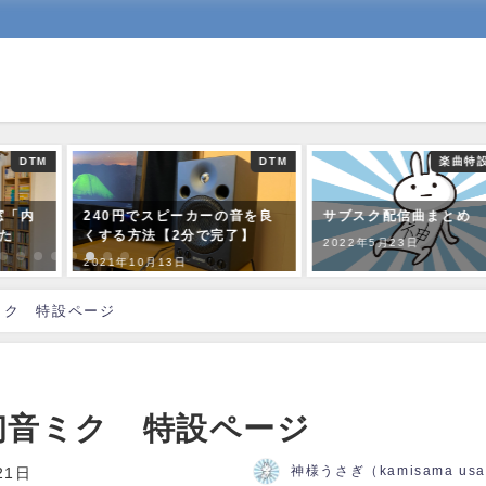
DTM
DTM
楽曲特
窓「内
240円でスピーカーの音を良
サブスク配信曲まとめ
た
くする方法【2分で完了】
2022年5月23日
2021年10月13日
音ミク 特設ページ
 初音ミク 特設ページ
神様うさぎ（kamisama us
21日