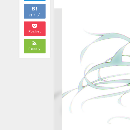
B!
はてブ
Pocket
Feedly