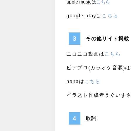
apple musicは
こちら
google playは
こちら
３
その他サイト掲載
ニコニコ動画は
こちら
ピアプロ(カラオケ音源)は
nanaは
こちら
イラスト作成者うぐいす
４
歌詞