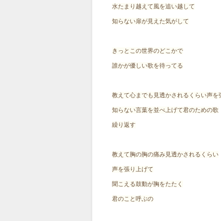
水たまり越えて風を追い越して
知らない扉が見えた気がして
きっとこの世界のどこかで
誰かが優しい歌を待ってる
教えて心までも見透かされるくらい声を
知らない言葉を並べ上げて君のための歌
繰り返す
教えて胸の胸の痛み見透かされるくらい
声を張り上げて
聞こえる鼓動が胸をたたく
君のこと呼ぶの