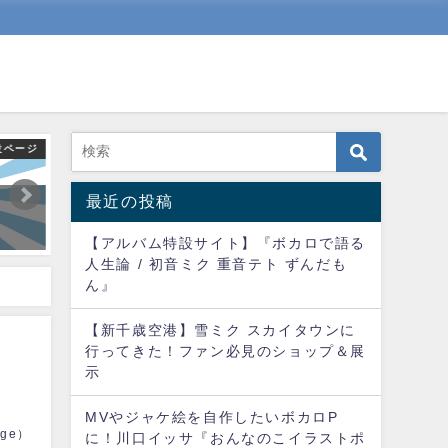
設ページ
DTM
人気ボカロPたちの「平均的
定価40万円のDTMパソ
最近の投稿
な作業環境」ツイートまとめ
18万で作った話
【Twitterトレンド】
【アルバム特設サイト】『ボカロで語る
2021年10月13日
2022年2月17日
人生論 / 初音ミク 重音テト ずんだも
ん』
【新千歳空港】雪ミク スカイタウンに
行ってきた！ファン必見のショップ＆展
示
MVやジャケ絵を自作したいボカロP
age）
に！川口イッサ『おんなのこイラストポ