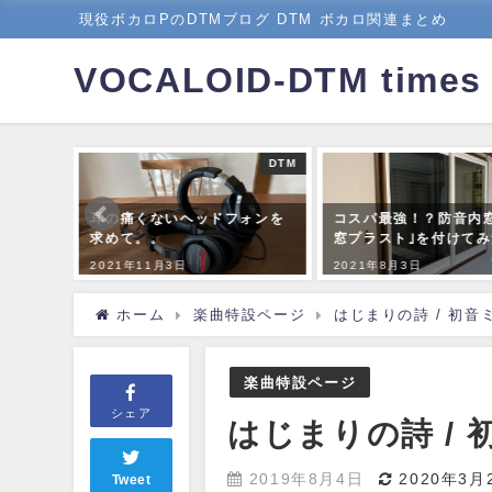
現役ボカロPのDTMブログ DTM ボカロ関連まとめ
VOCALOID-DTM times
DTM
DTM
ボカロ
耳の痛くないヘッドフォンを
コスパ最強！？防音内
まとめ
求めて。。
窓プラスト｣を付けてみ
2021年11月3日
2021年8月3日
ホーム
楽曲特設ページ
はじまりの詩 / 初
楽曲特設ページ
シェア
はじまりの詩 /
2019年8月4日
2020年3月
Tweet