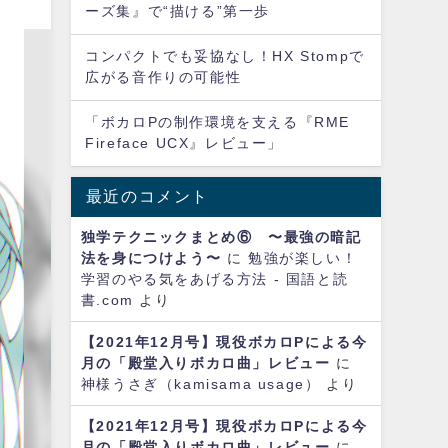
ーズ集』で“描ける”第一歩
コンパクトでも妥協なし！HX Stompで
広がる音作りの可能性
「ボカロPの制作環境を支える『RME
Fireface UCX』レビュー」
最近のコメント
独学テクニックまとめ⑥ 〜最強の暗記
法を身につけよう〜
に
勉強が楽しい！
学習のやる気をあげる方法 - 国語と読
書.com
より
【2021年12月号】現役ボカロPによる今
月の「殿堂入りボカロ曲」レビュー
に
神様うさぎ（kamisama usage）
より
【2021年12月号】現役ボカロPによる今
月の「殿堂入りボカロ曲」レビュー
に