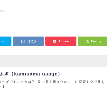
のに
tter
はてブ
Pocket
Feedly
ぎ（kamisama usage）
うさぎです。ボカロP。良い曲を書きたい。主に初音ミクで曲を
ます。