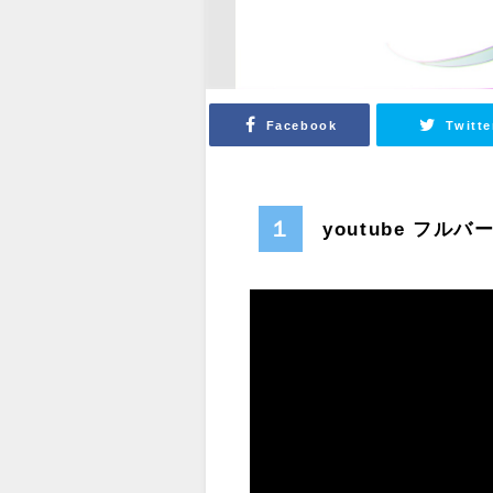
Facebook
Twitte
１
youtube フル