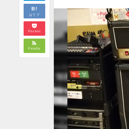
B!
はてブ
Pocket
Feedly