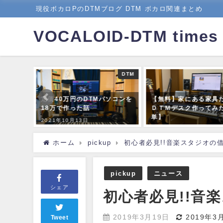
現役ボカロPのDTMブログ DTM ボカロ関連まとめ
VOCALOID-DTM times
DTM
DTM
hape
定価40万円のDTMパソコンを
【無料】家にある家具
ぎるスタ
18万で作った話
ＤＴＭデスク作ってみ
単】
2021年10月13日
2020年3月21日
ホーム
pickup
初心者必見!!音楽スタジオの
pickup
ニュース
シェア
初心者必見!!音
2019年3月19日
2019年3
Tweet