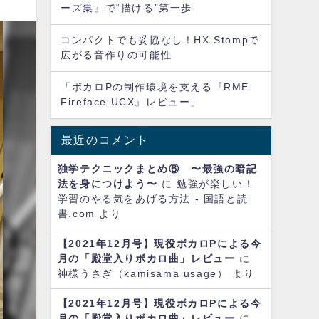
ーズ集』で“描ける”第一歩
コンパクトでも妥協なし！HX Stompで
広がる音作りの可能性
「ボカロPの制作環境を支える『RME
Fireface UCX』レビュー」
最近のコメント
独学テクニックまとめ⑥ 〜最強の暗記
法を身につけよう〜
に
勉強が楽しい！
学習のやる気をあげる方法 - 国語と読
書.com
より
【2021年12月号】現役ボカロPによる今
月の「殿堂入りボカロ曲」レビュー
に
神様うさぎ（kamisama usage）
より
【2021年12月号】現役ボカロPによる今
月の「殿堂入りボカロ曲」レビュー
に