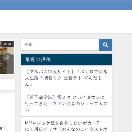
DTM
DTM
「内
240円でスピーカーの音を良
耳の痛くないヘッドフォ
最近の投稿
た
くする方法【2分で完了】
求めて。。
【アルバム特設サイト】『ボカロで語る
2021年10月13日
2021年11月3日
人生論 / 初音ミク 重音テト ずんだも
ん』
【新千歳空港】雪ミク スカイタウンに
行ってきた！ファン必見のショップ＆展
示
MVやジャケ絵を自作したいボカロP
age）
に！川口イッサ『おんなのこイラストポ